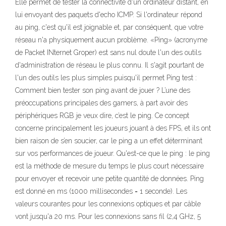
Elle permet de tester la connectivité d'un ordinateur distant, en
lui envoyant des paquets d'echo ICMP. Si l'ordinateur répond
au ping, c'est qu'il est joignable et, par conséquent, que votre
réseau n'a physiquement aucun problème. «Ping» (acronyme
de Packet INternet Groper) est sans nul doute l'un des outils
d'administration de réseau le plus connu. Il s'agit pourtant de
l'un des outils les plus simples puisqu'il permet Ping test :
Comment bien tester son ping avant de jouer ? L’une des
préoccupations principales des gamers, à part avoir des
périphériques RGB je veux dire, c’est le ping. Ce concept
concerne principalement les joueurs jouant à des FPS, et ils ont
bien raison de s’en soucier, car le ping a un effet déterminant
sur vos performances de joueur. Qu'est-ce que le ping : le ping
est la méthode de mesure du temps le plus court nécessaire
pour envoyer et recevoir une petite quantité de données. Ping
est donné en ms (1000 millisecondes = 1 seconde). Les
valeurs courantes pour les connexions optiques et par câble
vont jusqu'a 20 ms. Pour les connexions sans fil (2,4 GHz, 5