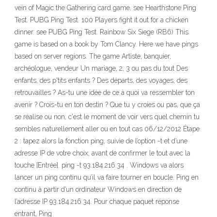
vein of Magic the Gathering card game. see Hearthstone Ping
Test. PUBG Ping Test. 100 Players fight it out for a chicken
dinner. see PUBG Ping Test. Rainbow Six Siege (RB6) This
game is based on a book by Tom Clancy. Here we have pings
based on server regions. The game Artiste, banquier,
archéologue, vendeur Un mariage, 2, 3 ou pas du tout Des
enfants, des p'tits enfants ? Des départs, des voyages, des
retrouvailles ? As-tu une idée de ce à quoi va ressembler ton
avenir ? Crois-tu en ton destin ? Que tu y croies ou pas, que ça
se réalise ou non, c'est le moment de voir vers quel chemin tu
sembles naturellement aller ou en tout cas 06/12/2012 Étape
2 : tapez alors la fonction ping, suivie de l’option -t et d’une
adresse IP de votre choix, avant de confirmer le tout avec la
touche [Entrée]. ping -t 93.184.216.34 . Windows va alors
lancer un ping continu qu’il va faire tourner en boucle. Ping en
continu à partir d’un ordinateur Windows en direction de
l’adresse IP 93.184.216.34. Pour chaque paquet réponse
entrant, Ping